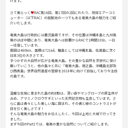
げます。
さて美らっく
♥
RAC第16回、第17回の2回にわたり、琉球エアーコミ
ューター（以下RAC）の就航地の一つでもある奄美大島の魅力をご紹
介いたします。
奄美大島は行政的には鹿児島県ですが、その位置は沖縄本島と九州南
端のほぼ中間にあり、奄美大島へは那覇からRACで1時間10分。一日
一往復しています。
周囲は460km、面積は721㎢、離島としては沖縄本島、佐渡島に次ぐ
日本3位の大きさです。
手つかずの大自然が広がる奄美大島。その豊かな自然を次世代に受け
継いでいこうと、他の島々と共に「奄美大島、徳之島、沖縄島北部及
び西表島」世界自然遺産の登録を2018年に向けて目指しており今注目
の島です。
温暖な気候に恵まれた島の約8割は、深い森やマングローブの原生林が
占め、アマミノクロウサギといった天然記念物も生息しています。さ
らに島は青々とした美しい海に囲まれ、その青と緑のコントラストが
目を引く美しさです！
そんな奄美大島の魅力をお伝えしたく、今回は上地と大城で行ってき
ました。
まず今回のPart1では、奄美の豊かな自然についてご紹介します。