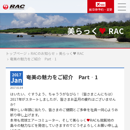
航空券予約・変更
美らっく
♥
RAC
トップページ
RACのお知らせ
美らっく
♥
RAC
奄美の魅力をご紹介 Part‐1
2017
奄美の魅力をご紹介 Part‐1
Jan
2017.01.04
はいたい、ぐすうよう、ちゅううがなびら！（皆さまこんにちは）
2017年がスタートしましたが、皆さまお正月の疲れはございません
か?
輝かしい年頭に当たり、皆さまのご健闘とご多幸を社員一同心よりお
祈り申し上げます。
本年も琉球エアーコミューター、そして美らっく
♥
RACも就航地の
島々の魅力などを発信していきますのでどうぞよろしくお願い申し上