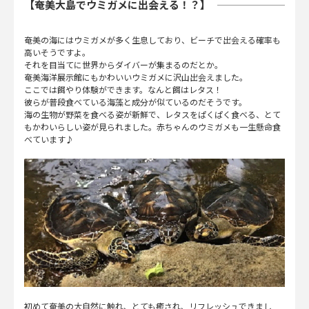
【奄美大島でウミガメに出会える！？】
奄美の海にはウミガメが多く生息しており、ビーチで出会える確率も
高いそうですよ。
それを目当てに世界からダイバーが集まるのだとか。
奄美海洋展示館にもかわいいウミガメに沢山出会えました。
ここでは餌やり体験ができます。なんと餌はレタス！
彼らが普段食べている海藻と成分が似ているのだそうです。
海の生物が野菜を食べる姿が新鮮で、レタスをぱくぱく食べる、とて
もかわいらしい姿が見られました。赤ちゃんのウミガメも一生懸命食
べています♪
初めて奄美の大自然に触れ、とても癒され、リフレッシュできまし