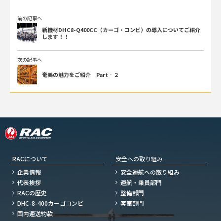
前の記事へ
新機材DHC8-Q400CC（カーゴ・コンビ）の導入についてご紹介
します！！
次の記事へ
奄美の魅力をご紹介 Part‐２
RACについて
安全への取り組み
企業情報
安全運航への取り組み
代表挨拶
運航・乗員部門
RACの歴史
整備部門
DHC-8-400カーゴコンビ
客室部門
国内運送約款