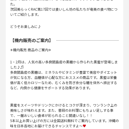
た。
次回美らっくRAC第17回では食いしん坊の私たちが奄美の食べ物につ
いてご紹介します。
どうぞお楽しみに♪
【機内販売のご案内】
✈機内販売 商品のご案内✈
1・2月は、人気の高い多良間島産の黒糖から作られた黒蜜が登場しま
した♪♫
多良間島産の黒糖は、ミネラルやビタミンが豊富で美容やダイエット
が気になる方、血糖値が心配な方におススメの商品です。黒蜜は栄養
価が高く低カロリーなため、むくみを防ぎ余分な糖を体外へ排出する
など、内側から健康をサポートする効果があります。
黒蜜をスイーツやドリンクにかけるとコクが深まり、ワンランク上の
美味しさが味わえます。また、普段のお料理にもちょい足しする事
で、一層おいしい食卓が彩られること間違いなし！！
5本以上お買い上げの方には全国送料無料でご案内しています。沖縄の
味を日本各地にお届けできるチャンスですよ～
♥