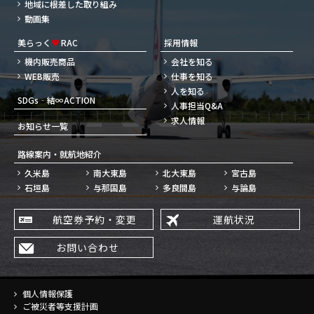
地域に根差した取り組み
動画集
美らっく
♥
RAC
採用情報
機内販売商品
会社を知る
WEB販売
仕事を知る
人を知る
SDGs‐結∞ACTION
人事担当Q&A
求人情報
お知らせ一覧
路線案内・就航地紹介
久米島
南大東島
北大東島
宮古島
石垣島
与那国島
多良間島
与論島
航空券予約・変更
運航状況
お問い合わせ
個人情報保護
ご被災者等支援計画