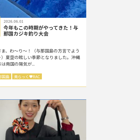
2026.06.01
今年もこの時期がやってきた！与
那国カジキ釣り大会
さま、わ～り～！（与那国島の方言でよう
そ）夏空の眩しい季節となりました。沖縄
は南国の陽気が...
那国島
美らっく
♥
RAC