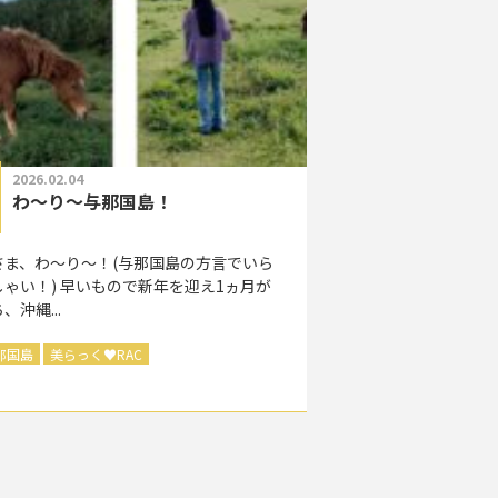
2026.02.04
わ～り～与那国島！
さま、わ～り～！(与那国島の方言でいら
しゃい！) 早いもので新年を迎え1ヵ月が
、沖縄...
那国島
美らっく
♥
RAC