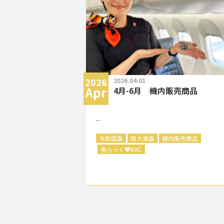
2026
2026.04.01
Apr
4月-6月 機内販売商品
...
与那国島
南大東島
機内販売商品
美らっく
♥
RAC