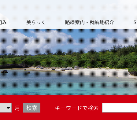
組み
美らっく
路線案内・就航地紹介
S
月
キーワードで検索