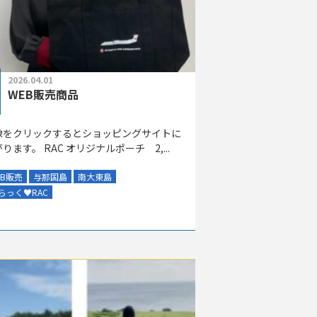
2026.04.01
WEB販売商品
像をクリックするとショッピングサイトに
ります。 RAC オリジナルポーチ 2,...
EB販売
与那国島
南大東島
らっく
♥
RAC