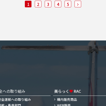
1
2
3
4
5
全への取り組み
美らっく
♥
RAC
安全運航への取り組み
機内販売商品
運航・乗員部門
WEB販売