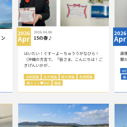
2026
2026
2026.04.06
Apr
Apr
イン
15の春♪
はいたい！ぐすーよーちゅううがなびら！
画
（沖縄の方言で、「皆さま、こんにちは！ご
繋が
！
きげんいかが...
W
与那国島
北大東島
南大東島
多良間島
美
美らっく
♥
RAC
離島