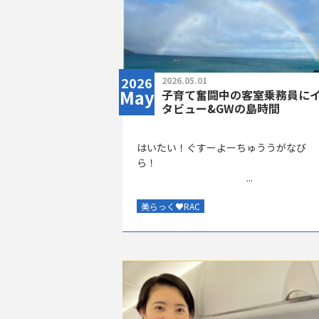
2026
2026.05.01
May
子育て奮闘中の客室乗務員に
タビュー&GWの島時間
はいたい！ぐすーよーちゅううがなび
ら
...
美らっく
♥
RAC