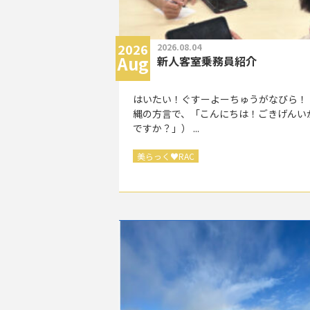
2026
2026.08.04
Aug
新人客室乗務員紹介
はいたい！ぐすーよーちゅうがなびら！
縄の方言で、「こんにちは！ごきげんい
ですか？」） ...
美らっく
♥
RAC