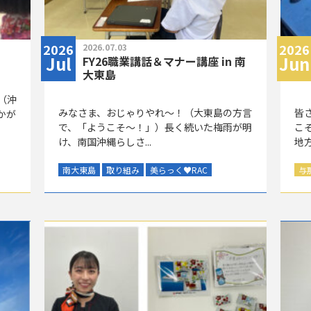
2026
2026
2026.07.03
Jul
Jun
FY26職業講話＆マナー講座 in 南
大東島
（沖
みなさま、おじゃりやれ～！（大東島の方言
皆
かが
で、「ようこそ～！」）長く続いた梅雨が明
こ
け、南国沖縄らしさ...
地方
南大東島
取り組み
美らっく
♥
RAC
与