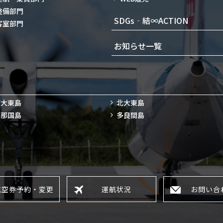
整備部門
SDGs‐結∞ACTION
客室部門
お知らせ一覧
南大東島
北大東島
与那国島
多良間島
航空券予約・変更
運航状況
お問い合