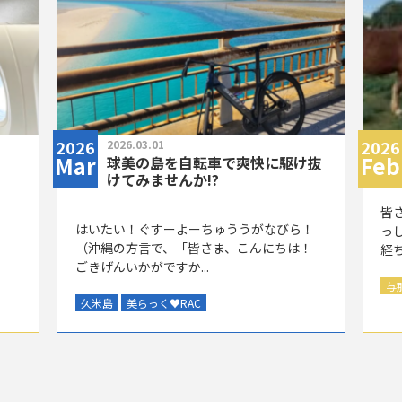
2026
2026
2026.03.01
Mar
Feb
球美の島を自転車で爽快に駆け抜
けてみませんか!?
皆
はいたい！ぐすーよーちゅううがなびら！
っ
（沖縄の方言で、「皆さま、こんにちは！
経ち
ごきげんいかがですか...
与
久米島
美らっく
♥
RAC