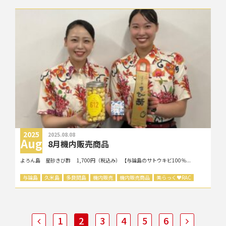
2025
2025.08.08
Aug
8月機内販売商品
よろん島 星砂きび酢 1,700円（税込み） 【与論島のサトウキビ100％...
与論島
久米島
多良間島
機内販売
機内販売商品
美らっく
♥
RAC
1
2
3
4
5
6