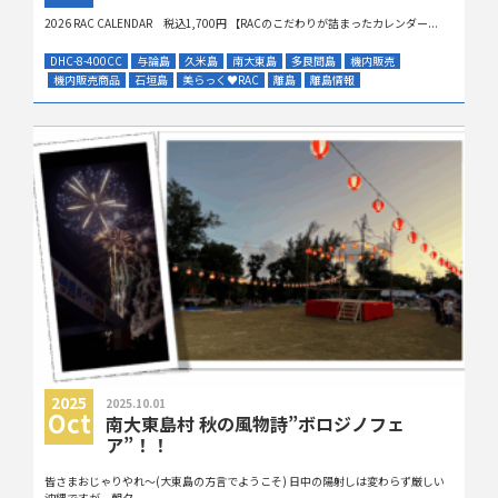
2026 RAC CALENDAR 税込1,700円 【RACのこだわりが詰まったカレンダー...
DHC-8-400CC
与論島
久米島
南大東島
多良間島
機内販売
機内販売商品
石垣島
美らっく
♥
RAC
離島
離島情報
2025
2025.10.01
Oct
南大東島村 秋の風物詩”ボロジノフェ
ア”！！
皆さまおじゃりやれ〜(大東島の方言でようこそ) 日中の陽射しは変わらず厳しい
沖縄ですが、朝夕...