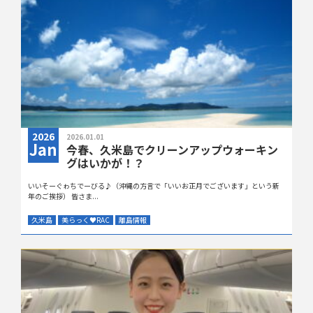
2026
2026.01.01
Jan
今春、久米島でクリーンアップウォーキン
グはいかが！？
いいそーぐゎちでーびる♪（沖縄の方言で「いいお正月でございます」という新
年のご挨拶） 皆さま...
久米島
美らっく
♥
RAC
離島情報