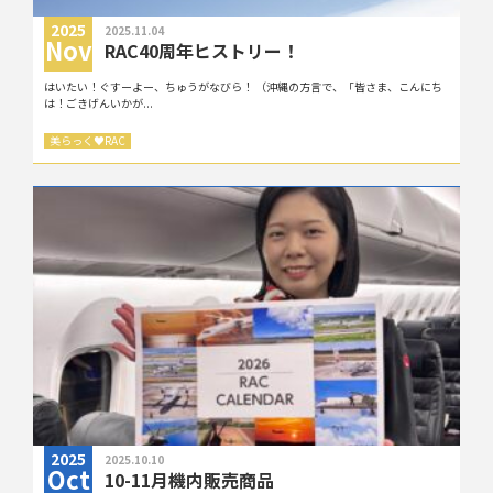
2025
2025.11.04
Nov
RAC40周年ヒストリー！
はいたい！ぐすーよー、ちゅうがなびら！ （沖縄の方言で、「皆さま、こんにち
は！ごきげんいかが...
美らっく
♥
RAC
2025
2025.10.10
Oct
10-11月機内販売商品