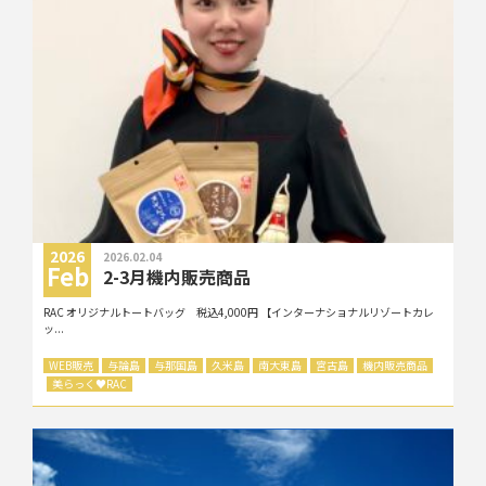
2026
2026.02.04
Feb
2-3月機内販売商品
RAC オリジナルトートバッグ 税込4,000円 【インターナショナルリゾートカレ
ッ...
WEB販売
与論島
与那国島
久米島
南大東島
宮古島
機内販売商品
美らっく
♥
RAC