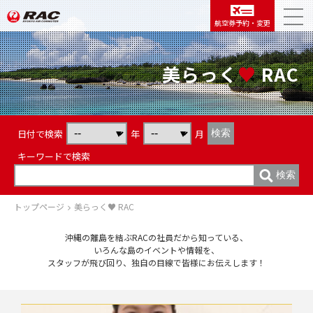
航空券予約・変更
美らっく
♥
RAC
日付で検索
年
月
キーワードで検索
トップページ
美らっく♥ RAC
沖縄の離島を結ぶRACの社員だから知っている、
いろんな島のイベントや情報を、
スタッフが飛び回り、独自の目線で皆様にお伝えします！