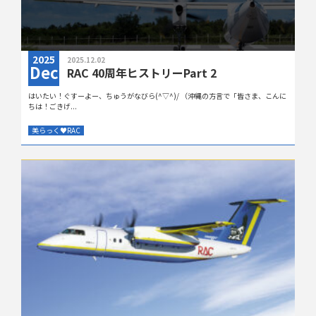
2025
2025.12.02
Dec
RAC 40周年ヒストリーPart 2
はいたい！ぐすーよー、ちゅうがなびら(^▽^)/ （沖縄の方言で「皆さま、こんに
ちは！ごきげ...
美らっく
♥
RAC