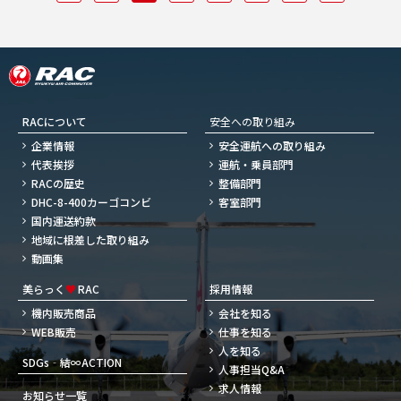
RACについて
安全への取り組み
企業情報
安全運航への取り組み
代表挨拶
運航・乗員部門
RACの歴史
整備部門
DHC-8-400カーゴコンビ
客室部門
国内運送約款
地域に根差した取り組み
動画集
美らっく
♥
RAC
採用情報
機内販売商品
会社を知る
WEB販売
仕事を知る
人を知る
SDGs‐結∞ACTION
人事担当Q&A
求人情報
お知らせ一覧