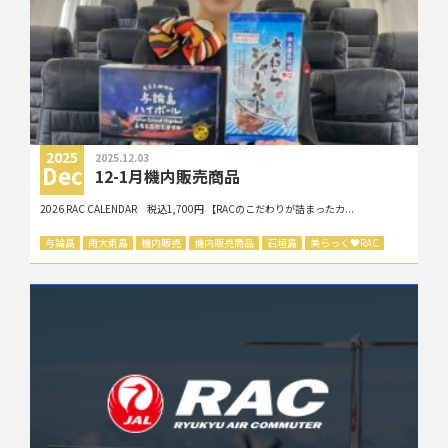
2025
2025.12.03
Dec
12-1月機内販売商品
2026 RAC CALENDAR 税込1,700円 【RACのこだわりが詰まったカ...
与論島
南大東島
機内販売
機内販売商品
石垣島
美らっく
♥
RAC