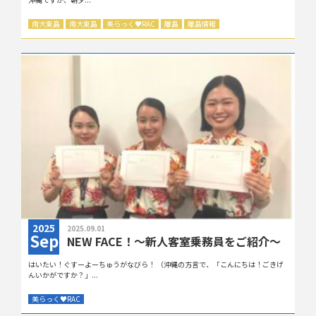
南大東島
南大東島
美らっく
♥
RAC
離島
離島情報
2025
2025.09.01
Sep
NEW FACE！〜新人客室乗務員をご紹介〜
はいたい！ぐすーよーちゅうがなびら！ （沖縄の方言で、「こんにちは！ごきげ
んいかがですか？」...
美らっく
♥
RAC