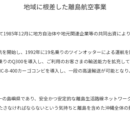
地域に根差した離島航空事業
1985年12月に地方自治体や地元関連企業等の共同出資によ
航を開始し、1992年に19名乗りのツインオッターによる運航を
0名乗りのQ300を導入し、ご利用のお客さまの輸送能力を拡充し
C-8-400カーゴコンビを導入し、一段の高速輸送が可能とな
唯一の島嶼県であり、安全かつ安定的な離島生活路線ネットワー
たさなければならないという気持ちと離島を含めた沖縄全体の