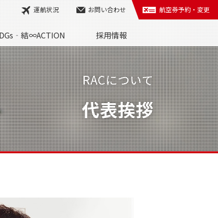
運航状況
お問い合わせ
航空券予約・変更
DGs‐結∞ACTION
採用情報
RACについて
代表挨拶