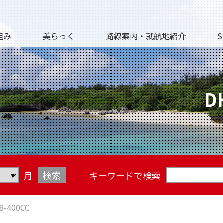
組み
美らっく
路線案内・就航地紹介
S
D
月
キーワードで検索
8-400CC