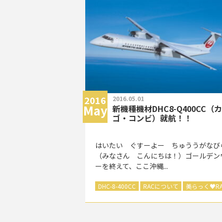
2016
2016.05.01
May
新機種機材DHC8-Q400CC（
ゴ・コンビ）就航！！
はいたい ぐすーよー ちゅううがなび
（みなさん こんにちは！）ゴールデン
ーを終えて、ここ沖縄...
DHC-8-400CC
RACについて
美らっく
♥
R