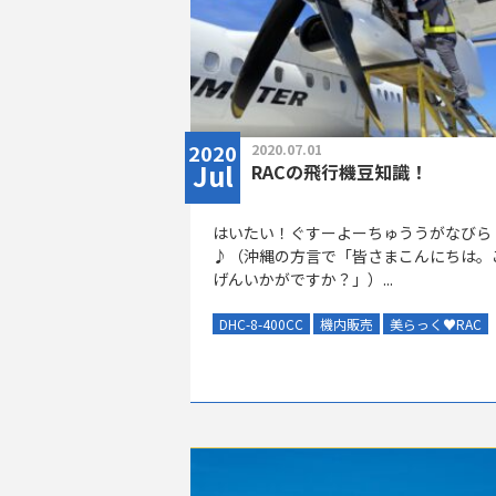
2020
2020.07.01
Jul
RACの飛行機豆知識！
はいたい！ぐすーよーちゅううがなびら
♪（沖縄の方言で「皆さまこんにちは。
げんいかがですか？」）...
DHC-8-400CC
機内販売
美らっく
♥
RAC