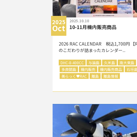
2025
2025.10.10
Oct
10-11月機内販売商品
2026 RAC CALENDAR 税込1,700円 【
のこだわりが詰まったカレンダー...
DHC-8-400CC
与論島
久米島
南大東島
多良間島
機内販売
機内販売商品
石垣
美らっく
♥
RAC
離島
離島情報