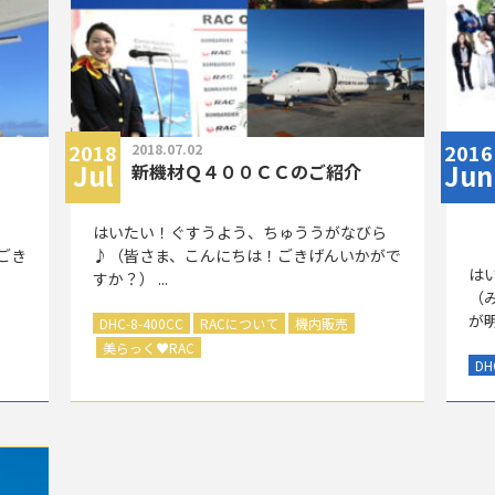
2018
2016
2018.07.02
Jul
Jun
新機材Ｑ４００ＣＣのご紹介
はいたい！ぐすうよう、ちゅううがなびら
ごき
♪（皆さま、こんにちは！ごきげんいかがで
は
すか？） ...
（
が明
DHC-8-400CC
RACについて
機内販売
美らっく
♥
RAC
DH