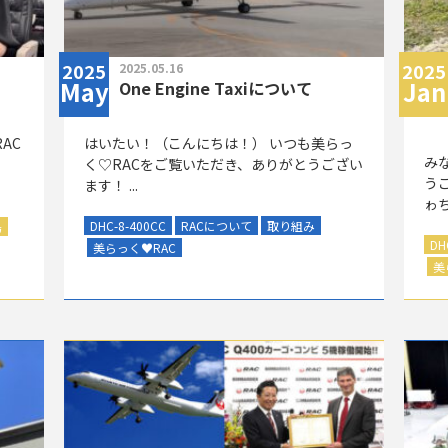
2025
2025
2025.05.16
May
Jan
One Engine Taxiについて
RAC
はいたい！（こんにちは！）
いつも美らっ
み
く♡RACをご覧いただき、ありがとうござい
う
ます！ ...
ゎち
DHC-8-400CC
RACについて
取り組み
島
DH
美らっく
♥
RAC
美