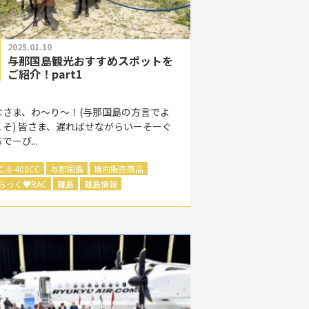
2025.01.10
与那国島観光おすすめスポットを
ご紹介！part1
なさま、わ～り～！(与那国島の方言でよ
こそ) 皆さま、遅ればせながらいーそーぐ
でーび...
C-8-400CC
与那国島
機内販売商品
らっく
♥
RAC
離島
離島情報