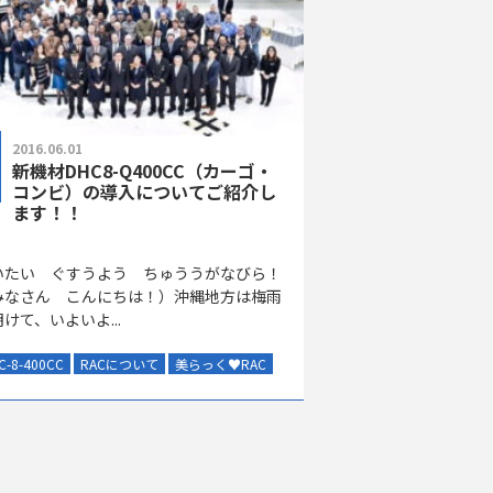
2016.06.01
新機材DHC8-Q400CC（カーゴ・
コンビ）の導入についてご紹介し
ます！！
いたい ぐすうよう ちゅううがなびら！
みなさん こんにちは！）沖縄地方は梅雨
けて、いよいよ...
C-8-400CC
RACについて
美らっく
♥
RAC