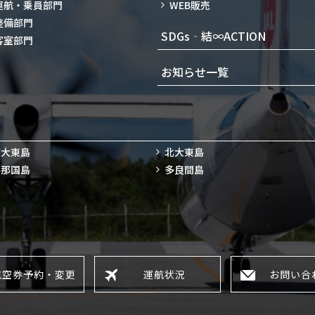
運航・乗員部門
WEB販売
整備部門
SDGs‐結∞ACTION
客室部門
お知らせ一覧
南大東島
北大東島
与那国島
多良間島
航空券予約・変更
運航状況
お問い合