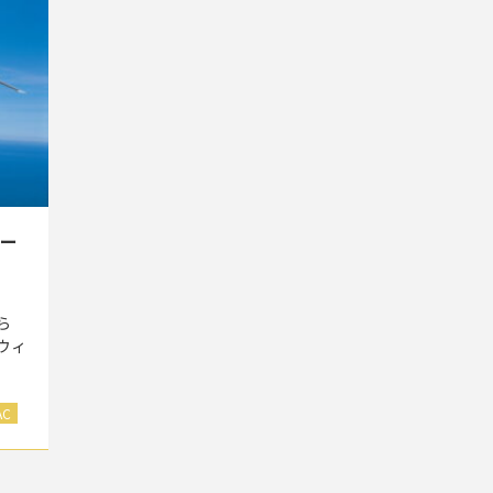
カー
ら
ウィ
AC