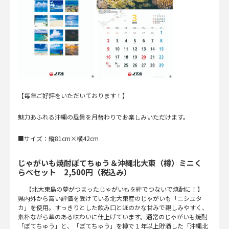
【毎年ご好評をいただいております！】
魅力あふれる沖縄の風景を月替わりでお楽しみいただけます。
■サイズ：縦81cm×横42cm
じゃがいも焼酎ぽてちゅう＆沖縄北大東（樽）ミニく
らべセット 2,500円（税込み）
【北大東島の夢がつまったじゃがいもを絆でつないで焼酎に！】
県内外から高い評価を受けている北大東産のじゃがいも「ニシユタ
カ」を使用。すっきりとした飲み口とほのかな甘みで親しみやすく、
素朴ながら華のある味わいに仕上げています。通常のじゃがいも焼酎
「ぽてちゅう」と、「ぽてちゅう」を樽で１年以上貯酒した「沖縄北