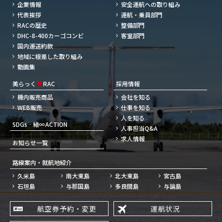
企業情報
安全運航への取り組み
代表挨拶
運航・乗員部門
RACの歴史
整備部門
DHC-8-400カーゴコンビ
客室部門
国内運送約款
地域に根差した取り組み
動画集
美らっく
♥
RAC
採用情報
機内販売商品
会社を知る
WEB販売
仕事を知る
人を知る
SDGs‐結∞ACTION
人事担当Q&A
求人情報
お知らせ一覧
路線案内・就航地紹介
久米島
南大東島
北大東島
宮古島
石垣島
与那国島
多良間島
与論島
航空券予約・変更
運航状況