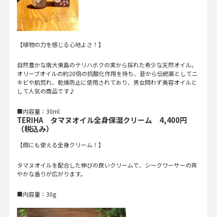
【植物の力を感じる心地よさ！】
自然豊かな南大東島のテリハボクの実から採れた希少な天然オイル。
オリーブオイルの約20倍の抗酸化作用を持ち、昔から伝統薬としてニ
キビや肌荒れ、乾燥防止に使用されており、男女問わず美容オイルと
して人気の商品です♪
■内容量：30ml
TERIHA タマヌオイル全身保湿クリーム 4,400円
（税込み）
【顔にも使える全身クリーム！】
タマヌオイルを配合した伸びの良いクリームで、シークワーサーの爽
やかな香りが広がります。
■内容量：30g