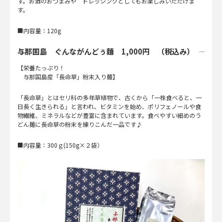
す。お酒のおつまみや ドレッシングとしてもお楽しみいただけま
す。
■内容量：120g
与那国島 ぐんながんどぅ麵 1,000円 （税込み）
【栄養たっぷり！
与那国島産「長命草」粉末入り麺】
「長命草」とはセリ科の多年草植物で、古くから「一株食べると、一
日長く生きられる」と言われ、ビタミンを始め、ポリフェノールや食
物繊維、ミネラルなどが豊富に含まれています。食べやすい細めのう
どん麺に長命草の粉末を練りこんだ一品です♪
■内容量：300ｇ(150g×２袋）