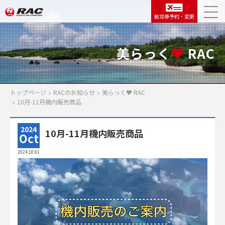
航空券予約・変更
美らっく
♥
RAC
トップページ
RACのお知らせ
美らっく
♥
RAC
10月-11月機内販売商品
2024
10月-11月機内販売商品
Oct
2024.10.01