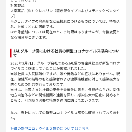
対象製品
大幸薬品（株）クレべリン（置き型タイプおよびスティックペンタイ
プ）
※ジェルタイプの除菌剤など直接肌につけるものについては、持ち込
み、お預けともに可能です。
ほか除菌剤については現在のところ制限はありませんが、今後変更と
なる場合がございます。
JALグループ便における社員の新型コロナウイルス感染につい
て
2020年3月7日、グループ会社であるJAL便の客室乗務員が新型コロナ
ウイルスに感染していたことが確認されました。
当該社員は入院隔離中ですが、咳や発熱などの症状はありません。現
在、保健所の指導のもと感染者および濃厚接触者に対して感染拡大を
防ぐための対応を行っております。
当社は、お客さまと社員の安全を最優先に考え、保健所ならびに関係
地方自治体などの関係機関と連携を図り、感染拡大の防止に努めると
ともに、引き続き必要な措置を適切に講じてまいります。
なお、当社においての新型コロナウイルス感染は確認されておりませ
ん。
社員の新型コロナウイルス感染について はこちら