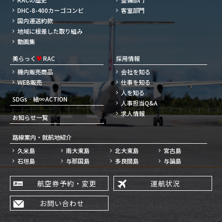
DHC-8-400カーゴコンビ
客室部門
国内運送約款
地域に根差した取り組み
動画集
美らっく
♥
RAC
採用情報
機内販売商品
会社を知る
WEB販売
仕事を知る
人を知る
SDGs‐結∞ACTION
人事担当Q&A
求人情報
お知らせ一覧
路線案内・就航地紹介
久米島
南大東島
北大東島
宮古島
石垣島
与那国島
多良間島
与論島
航空券予約・変更
運航状況
お問い合わせ