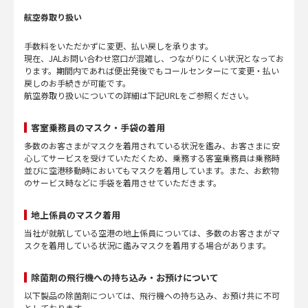
航空券取り扱い
手数料をいただかずに変更、払い戻しを承ります。
現在、JALお問い合わせ窓口が混雑し、つながりにくい状況となってお
ります。期間内であれば便出発後でもコールセンターにて変更・払い
戻しのお手続きが可能です。
航空券取り扱いについての詳細は下記URLをご参照ください。
客室乗務員のマスク・手袋の着用
多数のお客さまがマスクを着用されている状況を鑑み、お客さまに安
心してサービスを受けていただくため、乗務する客室乗務員は乗務時
並びに空港移動時においてもマスクを着用しています。また、お飲物
のサービス時などに手袋を着用させていただきます。
地上係員のマスク着用
当社が就航している空港の地上係員については、多数のお客さまがマ
スクを着用している状況に鑑みマスクを着用する場合があります。
除菌剤の飛行機への持ち込み・お預けについて
以下製品の除菌剤については、飛行機への持ち込み、お預け共に不可
としております。