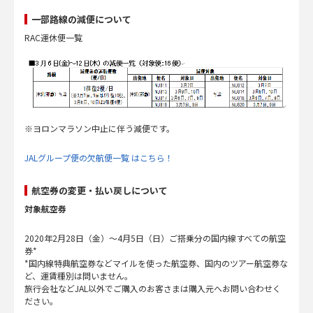
一部路線の減便について
RAC運休便一覧
※ヨロンマラソン中止に伴う減便です。
JALグループ便の欠航便一覧 はこちら！
航空券の変更・払い戻しについて
対象航空券
2020年2月28日（金）～4月5日（日）ご搭乗分の国内線すべての航空
券*
*国内線特典航空券などマイルを使った航空券、国内のツアー航空券な
ど、運賃種別は問いません。
旅行会社などJAL以外でご購入のお客さまは購入元へお問い合わせく
ださい。