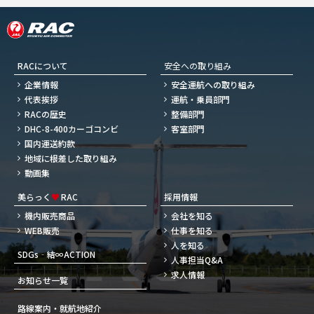
RACについて
安全への取り組み
企業情報
安全運航への取り組み
代表挨拶
運航・乗員部門
RACの歴史
整備部門
DHC-8-400カーゴコンビ
客室部門
国内運送約款
地域に根差した取り組み
動画集
美らっく
♥
RAC
採用情報
機内販売商品
会社を知る
WEB販売
仕事を知る
人を知る
SDGs‐結∞ACTION
人事担当Q&A
求人情報
お知らせ一覧
路線案内・就航地紹介