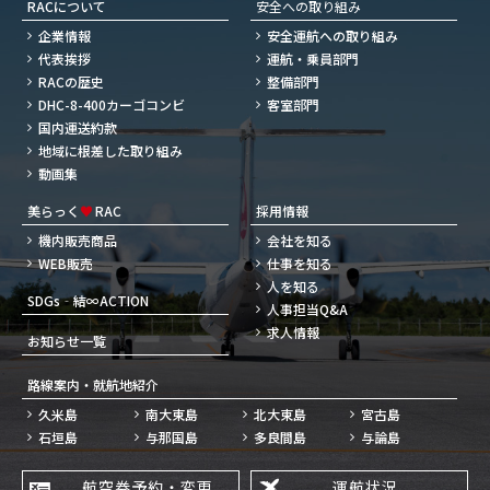
RACについて
安全への取り組み
企業情報
安全運航への取り組み
代表挨拶
運航・乗員部門
RACの歴史
整備部門
DHC-8-400カーゴコンビ
客室部門
国内運送約款
地域に根差した取り組み
動画集
美らっく
♥
RAC
採用情報
機内販売商品
会社を知る
WEB販売
仕事を知る
人を知る
SDGs‐結∞ACTION
人事担当Q&A
求人情報
お知らせ一覧
路線案内・就航地紹介
久米島
南大東島
北大東島
宮古島
石垣島
与那国島
多良間島
与論島
航空券予約・変更
運航状況