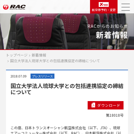
航空券予約・変更
RACからのお知らせ
新着情報
トップページ
新着情報
国立大学法人琉球大学との包括連携協定の締結について
2018.07.09
プレスリリース
国立大学法人琉球大学との包括連携協定の締結
について
ダウンロード
第18018号
この度、日本トランスオーシャン航空株式会社（以下、JTA）、琉球
エアーコミューター株式会社（以下、RAC）、日本航空株式会社（以