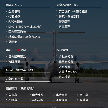
RACについて
安全への取り組み
企業情報
安全運航への取り組み
代表挨拶
運航・乗員部門
RACの歴史
整備部門
DHC-8-400カーゴコンビ
客室部門
国内運送約款
地域に根差した取り組み
動画集
美らっく
♥
RAC
採用情報
機内販売商品
会社を知る
WEB販売
仕事を知る
人を知る
SDGs‐結∞ACTION
人事担当Q&A
求人情報
お知らせ一覧
路線案内・就航地紹介
久米島
南大東島
北大東島
宮古島
石垣島
与那国島
多良間島
与論島