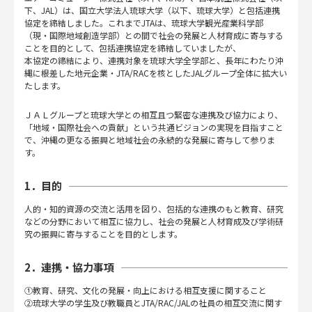
下、JAL）は、国立大学法人琉球大学（以下、琉球大学）と包括連携
協定を締結しました。これまでJTAは、琉球大学観光産業科学部
（現・国際地域創造学部）との間で社会の発展と人材育成に寄与する
ことを目的として、包括連携協定を締結していましたが、
本協定の締結により、連携対象を琉球大学全学部と、長年にわたり沖
縄に根差した地元企業・JTA/RACを核としたJALグループ全体に拡大い
たします。
ＪＡＬグループと琉球大学との相互且つ緊密な連携及び協力により、
「地域・国際社会への貢献」という共通ビジョンの実現を目指すこと
で、沖縄の更なる振興と地域社会の永続的な発展に寄与して参りま
す。
1．目的
人的・知的資源の交流と活用を図り、包括的な連携のもと教育、研究
などの分野において相互に協力し、社会の発展と人材育成及び学術研
究の振興に寄与することを目的とします。
2．連携・協力事項
①教育、研究、文化の発展・向上における相互支援に関すること
②琉球大学の学生及び教職員とJTA/RAC/JALの社員の相互交流に関す