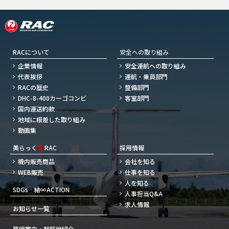
RACについて
安全への取り組み
企業情報
安全運航への取り組み
代表挨拶
運航・乗員部門
RACの歴史
整備部門
DHC-8-400カーゴコンビ
客室部門
国内運送約款
地域に根差した取り組み
動画集
美らっく
♥
RAC
採用情報
機内販売商品
会社を知る
WEB販売
仕事を知る
人を知る
SDGs‐結∞ACTION
人事担当Q&A
求人情報
お知らせ一覧
路線案内・就航地紹介