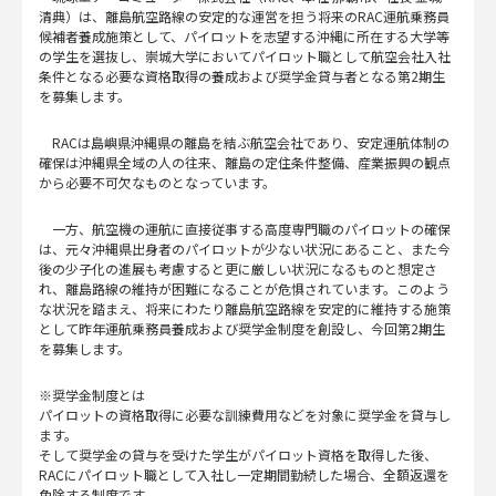
清典）は、離島航空路線の安定的な運営を担う将来のRAC運航乗務員
候補者養成施策として、パイロットを志望する沖縄に所在する大学等
の学生を選抜し、崇城大学においてパイロット職として航空会社入社
条件となる必要な資格取得の養成および奨学金貸与者となる第2期生
を募集します。
RACは島嶼県沖縄県の離島を結ぶ航空会社であり、安定運航体制の
確保は沖縄県全域の人の往来、離島の定住条件整備、産業振興の観点
から必要不可欠なものとなっています。
一方、航空機の運航に直接従事する高度専門職のパイロットの確保
は、元々沖縄県出身者のパイロットが少ない状況にあること、また今
後の少子化の進展も考慮すると更に厳しい状況になるものと想定さ
れ、離島路線の維持が困難になることが危惧されています。このよう
な状況を踏まえ、将来にわたり離島航空路線を安定的に維持する施策
として昨年運航乗務員養成および奨学金制度を創設し、今回第2期生
を募集します。
※奨学金制度とは
パイロットの資格取得に必要な訓練費用などを対象に奨学金を貸与し
ます。
そして奨学金の貸与を受けた学生がパイロット資格を取得した後、
RACにパイロット職として入社し一定期間勤続した場合、全額返還を
免除する制度です。