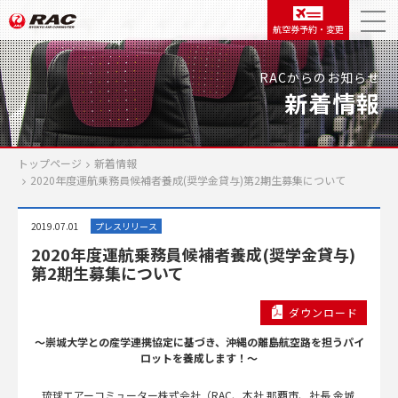
航空券予約・変更
RACからのお知らせ
新着情報
トップページ
新着情報
2020年度運航乗務員候補者養成(奨学金貸与)第2期生募集について
2019.07.01
プレスリリース
2020年度運航乗務員候補者養成(奨学金貸与)
第2期生募集について
ダウンロード
～崇城大学との産学連携協定に基づき、沖縄の離島航空路を担うパイ
ロットを養成します！～
琉球エアーコミューター株式会社（RAC、本社 那覇市、社長 金城