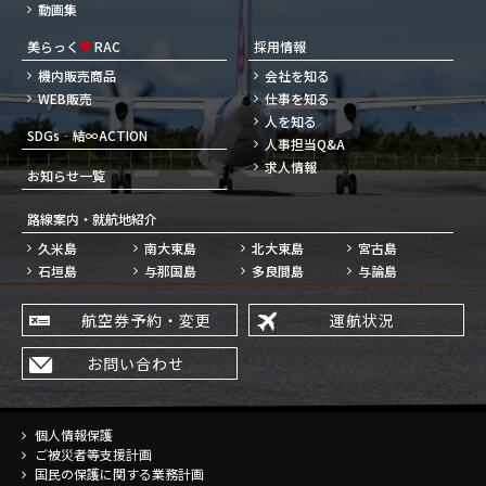
動画集
美らっく
♥
RAC
採用情報
機内販売商品
会社を知る
WEB販売
仕事を知る
人を知る
SDGs‐結∞ACTION
人事担当Q&A
求人情報
お知らせ一覧
路線案内・就航地紹介
久米島
南大東島
北大東島
宮古島
石垣島
与那国島
多良間島
与論島
航空券予約・変更
運航状況
お問い合わせ
個人情報保護
ご被災者等支援計画
国民の保護に関する業務計画