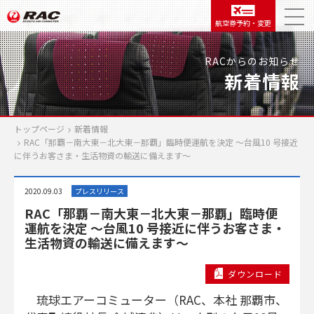
航空券予約・変更
RACからのお知らせ
新着情報
トップページ
新着情報
RAC「那覇－南大東－北大東－那覇」臨時便運航を決定 ～台風10 号接近
に伴うお客さま・生活物資の輸送に備えます～
2020.09.03
プレスリリース
RAC「那覇－南大東－北大東－那覇」臨時便
運航を決定 ～台風10 号接近に伴うお客さま・
生活物資の輸送に備えます～
ダウンロード
琉球エアーコミューター（RAC、本社 那覇市、