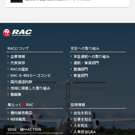
RACについて
安全への取り組み
企業情報
安全運航への取り組み
代表挨拶
運航・乗員部門
RACの歴史
整備部門
DHC-8-400カーゴコンビ
客室部門
国内運送約款
地域に根差した取り組み
動画集
美らっく
♥
RAC
採用情報
機内販売商品
会社を知る
WEB販売
仕事を知る
人を知る
SDGs‐結∞ACTION
人事担当Q&A