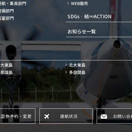
運航・乗員部門
WEB販売
整備部門
SDGs‐結∞ACTION
客室部門
お知らせ一覧
南大東島
北大東島
与那国島
多良間島
航空券予約・変更
運航状況
お問い合