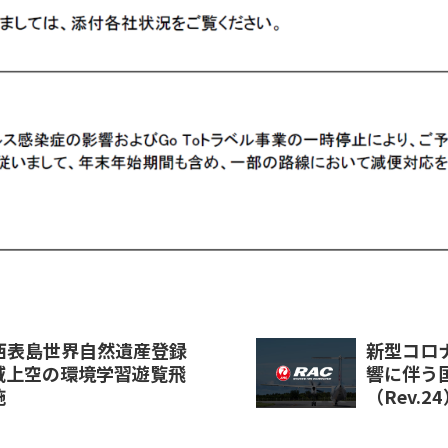
、西表島世界自然遺産登録
新型コロ
域上空の環境学習遊覧飛
響に伴う
施
（Rev.2