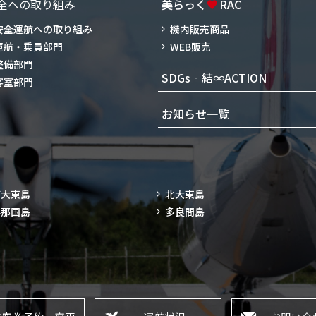
全への取り組み
美らっく
♥
RAC
安全運航への取り組み
機内販売商品
運航・乗員部門
WEB販売
整備部門
SDGs‐結∞ACTION
客室部門
お知らせ一覧
南大東島
北大東島
与那国島
多良間島