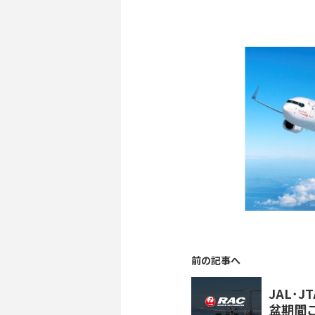
前の記事へ
JAL･J
盆期間