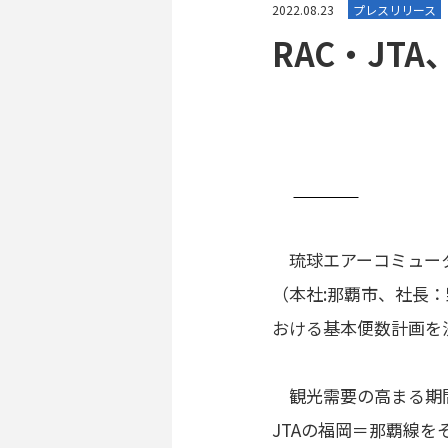
2022.08.23
プレスリリース
RAC・JT
琉球エアーコミュータ
（本社:那覇市、社長：野口
おける基本便数計画を
観光需要の高まる期間
JTAの福岡＝那覇線を