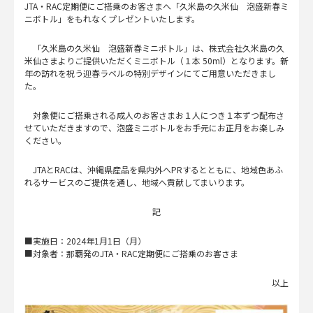
JTA・RAC定期便にご搭乗のお客さまへ「久米島の久米仙 泡盛新春ミ
ニボトル」をもれなくプレゼントいたします。
「久米島の久米仙 泡盛新春ミニボトル」は、株式会社久米島の久
米仙さまよりご提供いただくミニボトル（１本 50ml）となります。新
年の訪れを祝う迎春ラベルの特別デザインにてご用意いただきまし
た。
対象便にご搭乗される成人のお客さまお１人につき１本ずつ配布さ
せていただきますので、泡盛ミニボトルをお手元にお正月をお楽しみ
ください。
JTAとRACは、沖縄県産品を県内外へPRするとともに、地域色あふ
れるサービスのご提供を通し、地域へ貢献してまいります。
記
■実施日：2024年1月1日（月）
■対象者：那覇発のJTA・RAC定期便にご搭乗のお客さま
以上