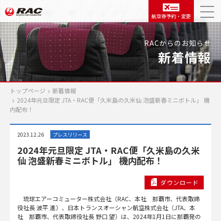
航空券予約・変更
RACからのお知らせ
新着情報
トップページ
新着情報
2024年元旦限定 JTA・RAC便「久米島の久米仙 泡盛新春ミニボトル」 機
内配布！
2023.12.26
プレスリリース
2024年元旦限定 JTA・RAC便「久米島の久米
仙 泡盛新春ミニボトル」 機内配布！
ダウンロード
琉球エアーコミューター株式会社（RAC、本社 那覇市、代表取締
役社長 波平 進）、日本トランスオーシャン航空株式会社（JTA、本
社 那覇市、代表取締役社長 野口 望）は、2024年1月1日に那覇発の