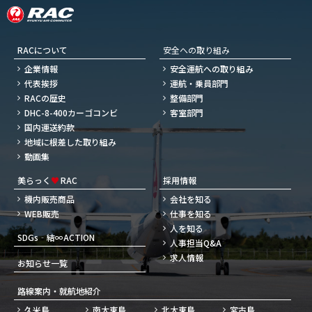
RACについて
安全への取り組み
企業情報
安全運航への取り組み
代表挨拶
運航・乗員部門
RACの歴史
整備部門
DHC-8-400カーゴコンビ
客室部門
国内運送約款
地域に根差した取り組み
動画集
美らっく
♥
RAC
採用情報
機内販売商品
会社を知る
WEB販売
仕事を知る
人を知る
SDGs‐結∞ACTION
人事担当Q&A
求人情報
お知らせ一覧
路線案内・就航地紹介
久米島
南大東島
北大東島
宮古島