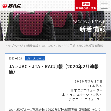
航空券予約・変更
RACからのお知らせ
新着情報
トップページ
新着情報
JAL･JAC・JTA・RAC月報（2020年2月速報値）
2020.03.29
プレスリリース
JAL･JAC・JTA・RAC月報（2020年2月速報
値）
2 0 2 0 年 3 月 2 7 日
日 本 航 空
日 本 エアコミュー ター
日 本 ト ラン スオー シ ャン航 空
琉 球 エアーコミューター
JAL・JTAグループ航空会社は2020年2月の輸送実績（速報値）をとり