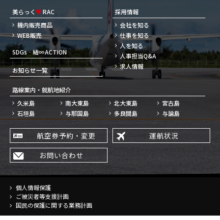
美らっく
♥
RAC
採用情報
機内販売商品
会社を知る
WEB販売
仕事を知る
人を知る
SDGs‐結∞ACTION
人事担当Q&A
求人情報
お知らせ一覧
路線案内・就航地紹介
久米島
南大東島
北大東島
宮古島
石垣島
与那国島
多良間島
与論島
航空券予約・変更
運航状況
お問い合わせ
個人情報保護
ご被災者等支援計画
国民の保護に関する業務計画