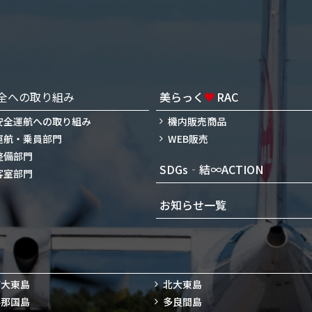
全への取り組み
美らっく
♥
RAC
安全運航への取り組み
機内販売商品
運航・乗員部門
WEB販売
整備部門
SDGs‐結∞ACTION
客室部門
お知らせ一覧
南大東島
北大東島
与那国島
多良間島