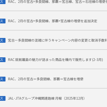
ス
RAC、2月の宮古=多良間線、那覇＝宮古線、宮古＝石垣線の増便
ス
RAC、2月の宮古=多良間線、那覇=宮古線の増便を追加決定
ス
宮古ー多良間線の混雑に伴うキャンペーン内容の変更と取消手数
ス
RAC 就航離島の魅力が詰まった商品を機内で販売します(2-3月)
ス
RAC、2月の宮古＝多良間線、那覇＝宮古線を増便
ス
JAL･JTAグループ沖縄関連路線 月報（2025年12月）