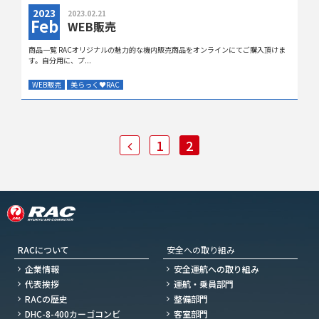
2023
2023.02.21
Feb
WEB販売
商品一覧 RACオリジナルの魅力的な機内販売商品をオンラインにてご購入頂けま
す。自分用に、プ...
WEB販売
美らっく
♥
RAC
1
2
RACについて
安全への取り組み
企業情報
安全運航への取り組み
代表挨拶
運航・乗員部門
RACの歴史
整備部門
DHC-8-400カーゴコンビ
客室部門