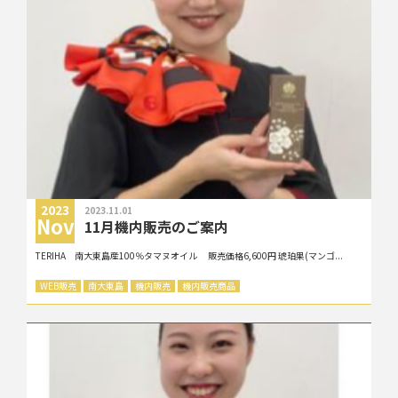
2023
2023.11.01
Nov
11月機内販売のご案内
TERIHA 南大東島産100％タマヌオイル 販売価格6,600円 琥珀果(マンゴ...
WEB販売
南大東島
機内販売
機内販売商品