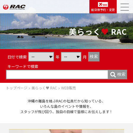
航空券予約・変更
美らっく
♥
RAC
日付で検索
年
月
キーワードで検索
トップページ
美らっく♥ RAC
WEB販売
沖縄の離島を結ぶRACの社員だから知っている、
いろんな島のイベントや情報を、
スタッフが飛び回り、独自の目線で皆様にお伝えします！