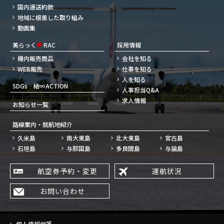
国内運送約款
地域に根差した取り組み
動画集
美らっく
♥
RAC
採用情報
機内販売商品
会社を知る
WEB販売
仕事を知る
人を知る
SDGs‐結∞ACTION
人事担当Q&A
求人情報
お知らせ一覧
路線案内・就航地紹介
久米島
南大東島
北大東島
宮古島
石垣島
与那国島
多良間島
与論島
航空券予約・変更
運航状況
お問い合わせ
個人情報保護